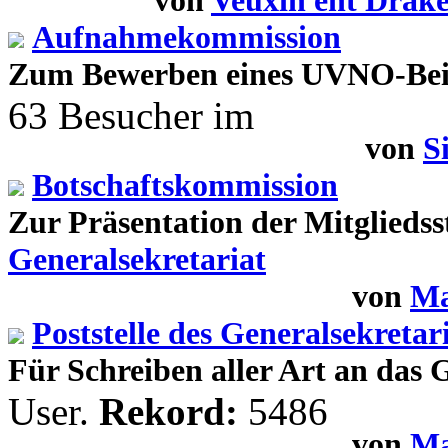
von
Veuxin ent Drak
Aufnahmekommission
Zum Bewerben eines UVNO-Beit
63 Besucher im
von
S
Botschaftskommission
Zur Präsentation der Mitgliedss
Generalsekretariat
von
Ma
Poststelle des Generalsekretar
Für Schreiben aller Art an das 
User.
Rekord:
5486
von
Ma