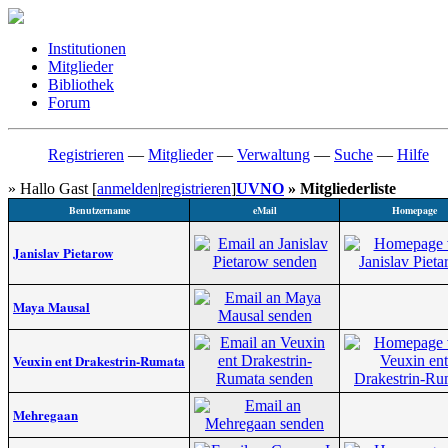
Institutionen
Mitglieder
Bibliothek
Forum
Registrieren
—
Mitglieder
—
Verwaltung
—
Suche
—
Hilfe
» Hallo Gast [
anmelden
|
registrieren
]
UVNO
» Mitgliederliste
Benutzername
eMail
Homepage
Janislav Pietarow
Maya Mausal
Veuxin ent Drakestrin-Rumata
Mehregaan