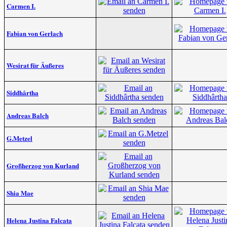
Carmen I.
Fabian von Gerlach
Wesirat für Äußeres
Siddhârtha
Andreas Balch
G.Metzel
Großherzog von Kurland
Shia Mae
Helena Justina Falcata