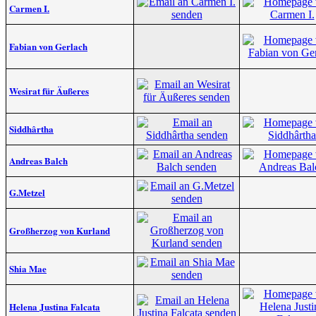
Carmen I.
Fabian von Gerlach
Wesirat für Äußeres
Siddhârtha
Andreas Balch
G.Metzel
Großherzog von Kurland
Shia Mae
Helena Justina Falcata