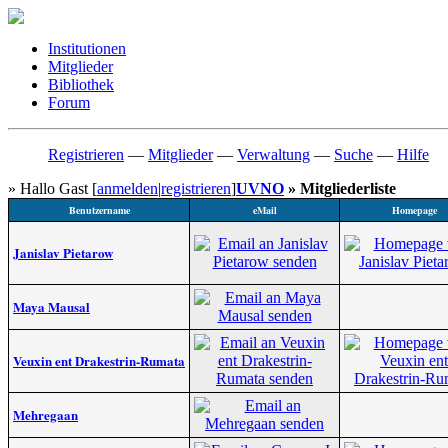
Institutionen
Mitglieder
Bibliothek
Forum
Registrieren
—
Mitglieder
—
Verwaltung
—
Suche
—
Hilfe
» Hallo Gast [
anmelden
|
registrieren
]
UVNO
» Mitgliederliste
Benutzername
eMail
Homepage
Janislav Pietarow
Maya Mausal
Veuxin ent Drakestrin-Rumata
Mehregaan