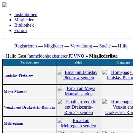
Institutionen
Mitglieder
Bibliothek
Forum
Registrieren
—
Mitglieder
—
Verwaltung
—
Suche
—
Hilfe
» Hallo Gast [
anmelden
|
registrieren
]
UVNO
» Mitgliederliste
Benutzername
eMail
Homepage
Janislav Pietarow
Maya Mausal
Veuxin ent Drakestrin-Rumata
Mehregaan