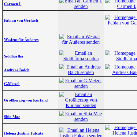
Carmen I.
Fabian von Gerlach
Wesirat für Äußeres
Siddhârtha
Andreas Balch
G.Metzel
Großherzog von Kurland
Shia Mae
Helena Justina Falcata