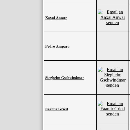
Xaxai Anwar
Pedro Amparo
Sieghelm Gschwindmar
Faantir Gried