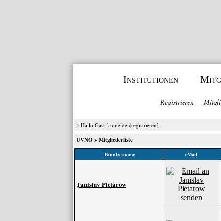
Institutionen
Mitg
Registrieren
—
Mitgli
» Hallo Gast [
anmelden
|
registrieren
]
UVNO
» Mitgliederliste
Benutzername
eMail
Janislav Pietarow