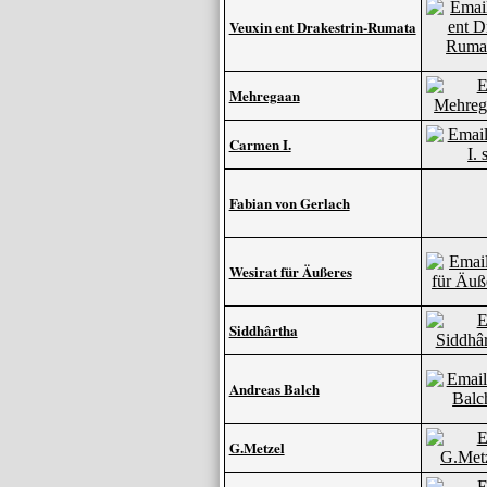
Veuxin ent Drakestrin-Rumata
Mehregaan
Carmen I.
Fabian von Gerlach
Wesirat für Äußeres
Siddhârtha
Andreas Balch
G.Metzel