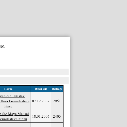
um
Homie
Dabei seit
Beiträge
07.12.2007
2951
18.01.2006
2405