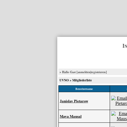
I
» Hallo Gast [
anmelden
|
registrieren
]
UVNO
» Mitgliederliste
Benutzername
Janislav Pietarow
Maya Mausal