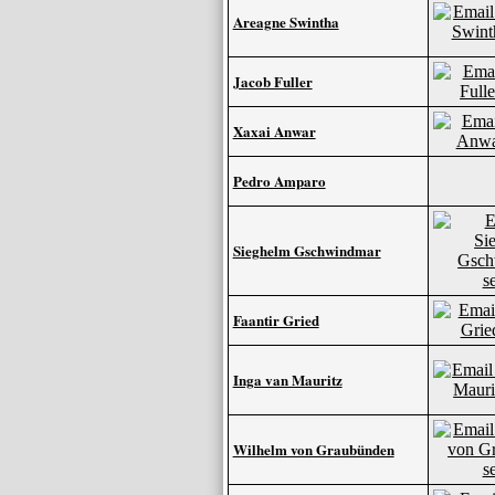
Areagne Swintha
Jacob Fuller
Xaxai Anwar
Pedro Amparo
Sieghelm Gschwindmar
Faantir Gried
Inga van Mauritz
Wilhelm von Graubünden