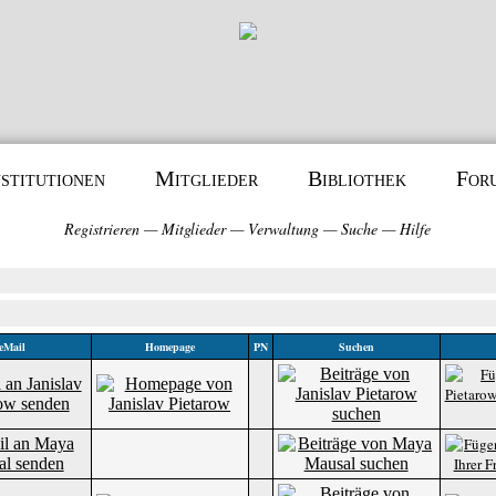
nstitutionen
Mitglieder
Bibliothek
For
Registrieren
—
Mitglieder
—
Verwaltung
—
Suche
—
Hilfe
eMail
Homepage
PN
Suchen