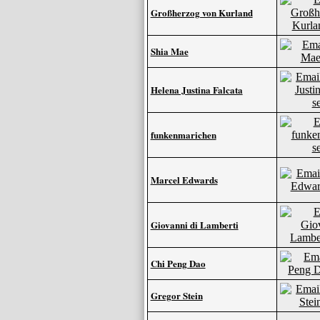
Großherzog von Kurland
Shia Mae
Helena Justina Falcata
funkenmarichen
Marcel Edwards
Giovanni di Lamberti
Chi Peng Dao
Gregor Stein