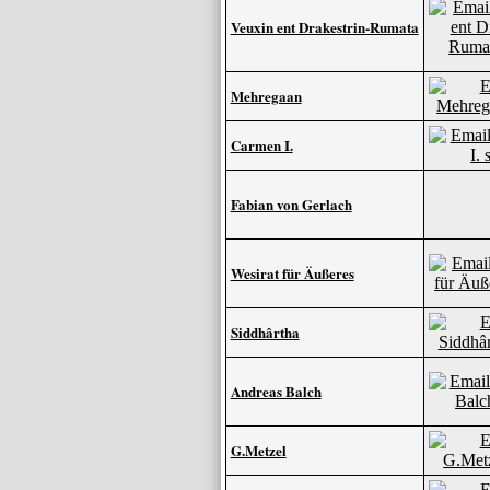
Veuxin ent Drakestrin-Rumata
Mehregaan
Carmen I.
Fabian von Gerlach
Wesirat für Äußeres
Siddhârtha
Andreas Balch
G.Metzel