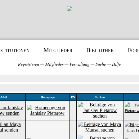
nstitutionen
Mitglieder
Bibliothek
For
Registrieren
—
Mitglieder
—
Verwaltung
—
Suche
—
Hilfe
eMail
Homepage
PN
Suchen