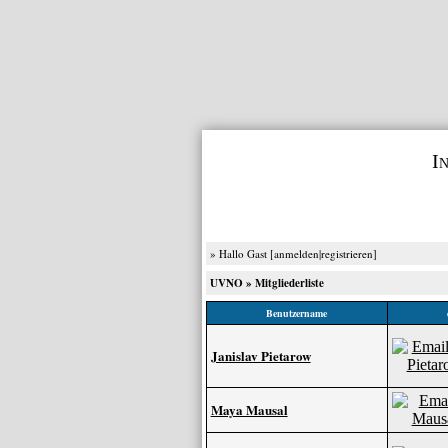
I
» Hallo Gast [
anmelden
|
registrieren
]
UVNO
» Mitgliederliste
Benutzername
Janislav Pietarow
Maya Mausal