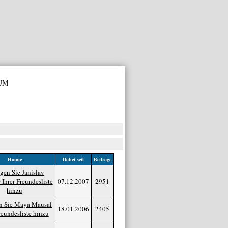
um
Homie
Dabei seit
Beiträge
07.12.2007
2951
18.01.2006
2405