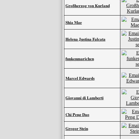
Großherzog von Kurland
Shia Mae
Helena Justina Falcata
funkenmarichen
Marcel Edwards
Giovanni di Lamberti
Chi Peng Dao
Gregor Stein