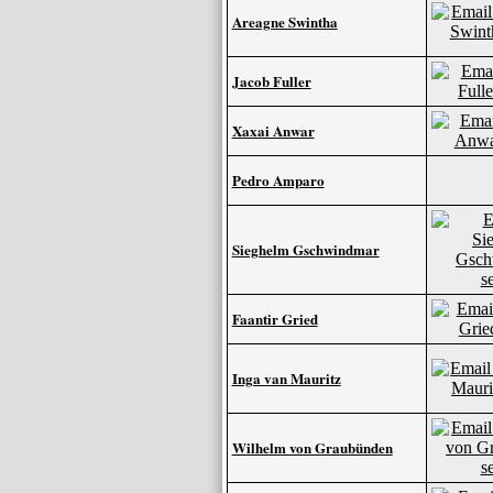
Areagne Swintha
Jacob Fuller
Xaxai Anwar
Pedro Amparo
Sieghelm Gschwindmar
Faantir Gried
Inga van Mauritz
Wilhelm von Graubünden