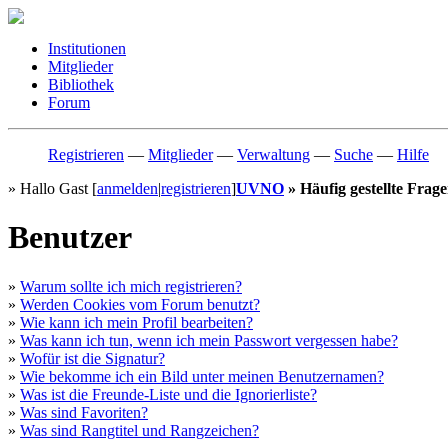
Institutionen
Mitglieder
Bibliothek
Forum
Registrieren
—
Mitglieder
—
Verwaltung
—
Suche
—
Hilfe
» Hallo Gast [
anmelden
|
registrieren
]
UVNO
» Häufig gestellte Frag
Benutzer
»
Warum sollte ich mich registrieren?
»
Werden Cookies vom Forum benutzt?
»
Wie kann ich mein Profil bearbeiten?
»
Was kann ich tun, wenn ich mein Passwort vergessen habe?
»
Wofür ist die Signatur?
»
Wie bekomme ich ein Bild unter meinen Benutzernamen?
»
Was ist die Freunde-Liste und die Ignorierliste?
»
Was sind Favoriten?
»
Was sind Rangtitel und Rangzeichen?