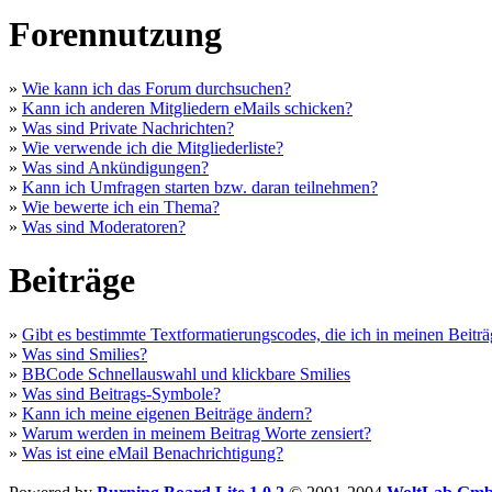
Forennutzung
»
Wie kann ich das Forum durchsuchen?
»
Kann ich anderen Mitgliedern eMails schicken?
»
Was sind Private Nachrichten?
»
Wie verwende ich die Mitgliederliste?
»
Was sind Ankündigungen?
»
Kann ich Umfragen starten bzw. daran teilnehmen?
»
Wie bewerte ich ein Thema?
»
Was sind Moderatoren?
Beiträge
»
Gibt es bestimmte Textformatierungscodes, die ich in meinen Beitr
»
Was sind Smilies?
»
BBCode Schnellauswahl und klickbare Smilies
»
Was sind Beitrags-Symbole?
»
Kann ich meine eigenen Beiträge ändern?
»
Warum werden in meinem Beitrag Worte zensiert?
»
Was ist eine eMail Benachrichtigung?