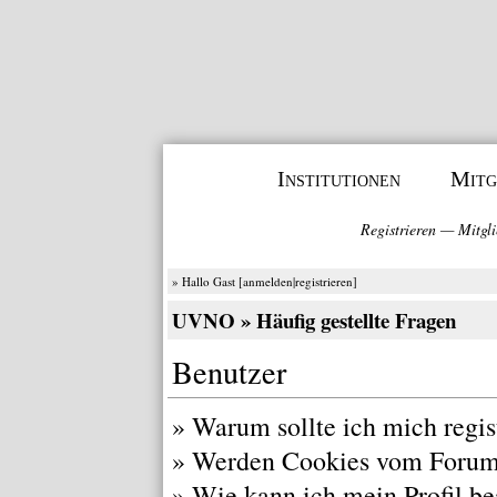
Institutionen
Mitg
Registrieren
—
Mitgli
» Hallo Gast [
anmelden
|
registrieren
]
UVNO
» Häufig gestellte Fragen
Benutzer
»
Warum sollte ich mich regis
»
Werden Cookies vom Forum
»
Wie kann ich mein Profil be