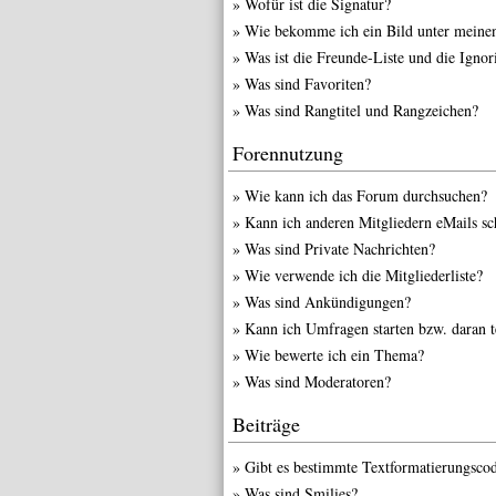
»
Wofür ist die Signatur?
»
Wie bekomme ich ein Bild unter meine
»
Was ist die Freunde-Liste und die Ignori
»
Was sind Favoriten?
»
Was sind Rangtitel und Rangzeichen?
Forennutzung
»
Wie kann ich das Forum durchsuchen?
»
Kann ich anderen Mitgliedern eMails sc
»
Was sind Private Nachrichten?
»
Wie verwende ich die Mitgliederliste?
»
Was sind Ankündigungen?
»
Kann ich Umfragen starten bzw. daran 
»
Wie bewerte ich ein Thema?
»
Was sind Moderatoren?
Beiträge
»
Gibt es bestimmte Textformatierungscod
»
Was sind Smilies?