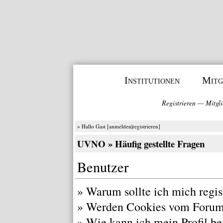
Institutionen
Mitg
Registrieren
—
Mitgli
» Hallo Gast [
anmelden
|
registrieren
]
UVNO
» Häufig gestellte Fragen
Benutzer
»
Warum sollte ich mich regis
»
Werden Cookies vom Forum
»
Wie kann ich mein Profil be