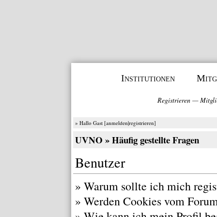
Institutionen
Mitg
Registrieren
—
Mitgli
» Hallo Gast [
anmelden
|
registrieren
]
UVNO
» Häufig gestellte Fragen
Benutzer
»
Warum sollte ich mich regis
»
Werden Cookies vom Forum
»
Wie kann ich mein Profil be