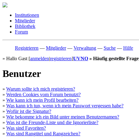
Institutionen
Mitglieder
Bibliothek
Forum
Registrieren
—
Mitglieder
—
Verwaltung
—
Suche
—
Hilfe
» Hallo Gast [
anmelden
|
registrieren
]
UVNO
» Häufig gestellte Frag
Benutzer
»
Warum sollte ich mich registrieren?
»
Werden Cookies vom Forum benutzt?
»
Wie kann ich mein Profil bearbeiten?
»
Was kann ich tun, wenn ich mein Passwort vergessen habe?
»
Wofür ist die Signatur?
»
Wie bekomme ich ein Bild unter meinen Benutzernamen?
»
Was ist die Freunde-Liste und die Ignorierliste?
»
Was sind Favoriten?
»
Was sind Rangtitel und Rangzeichen?