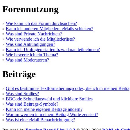
Forennutzung
»
Wie kann ich das Forum durchsuchen?
»
Kann ich anderen Mitgliedern eMails schicken?
»
Was sind Private Nachrichten?
»
Wie verwende ich die Mitgliederliste?
»
Was sind Ankündigungen?
»
Kann ich Umfragen starten bzw. daran teilnehmen?
»
Wie bewerte ich ein Thema?
»
Was sind Moderatoren?
Beiträge
»
Gibt es bestimmte Textformatierungscodes, die ich in meinen Beitr
»
Was sind Smilies?
»
BBCode Schnellauswahl und klickbare Smilies
»
Was sind Beitrags-Symbole?
»
Kann ich meine eigenen Beiträge ändern?
»
Warum werden in meinem Beitrag Worte zensiert?
»
Was ist eine eMail Benachrichtigung?