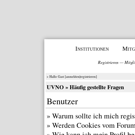
Institutionen
Mitg
Registrieren
—
Mitgli
» Hallo Gast [
anmelden
|
registrieren
]
UVNO
» Häufig gestellte Fragen
Benutzer
»
Warum sollte ich mich regis
»
Werden Cookies vom Forum
»
Wie kann ich mein Profil be