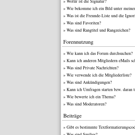
»
Wofür ist die Signatur?
»
Wie bekomme ich ein Bild unter meine
»
Was ist die Freunde-Liste und die Ignori
»
Was sind Favoriten?
»
Was sind Rangtitel und Rangzeichen?
Forennutzung
»
Wie kann ich das Forum durchsuchen?
»
Kann ich anderen Mitgliedern eMails sc
»
Was sind Private Nachrichten?
»
Wie verwende ich die Mitgliederliste?
»
Was sind Ankündigungen?
»
Kann ich Umfragen starten bzw. daran 
»
Wie bewerte ich ein Thema?
»
Was sind Moderatoren?
Beiträge
»
Gibt es bestimmte Textformatierungscod
»
Was sind Smilies?