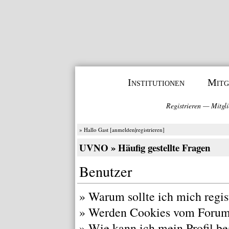
Institutionen
Mitg
Registrieren
—
Mitgli
» Hallo Gast [
anmelden
|
registrieren
]
UVNO
» Häufig gestellte Fragen
Benutzer
»
Warum sollte ich mich regis
»
Werden Cookies vom Forum
»
Wie kann ich mein Profil be