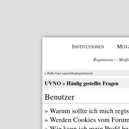
Institutionen
Mitg
Registrieren
—
Mitgli
» Hallo Gast [
anmelden
|
registrieren
]
UVNO
» Häufig gestellte Fragen
Benutzer
»
Warum sollte ich mich regis
»
Werden Cookies vom Forum
»
Wie kann ich mein Profil be