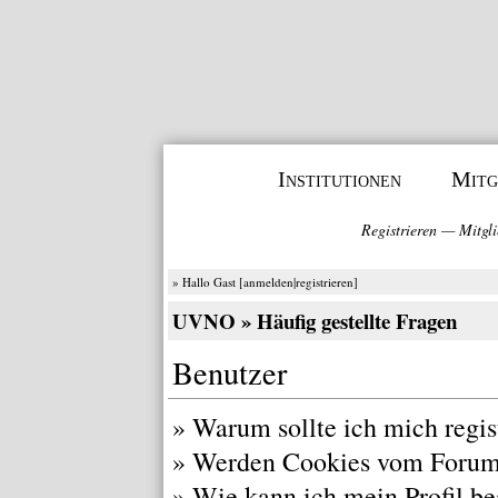
Institutionen
Mitg
Registrieren
—
Mitgli
» Hallo Gast [
anmelden
|
registrieren
]
UVNO
» Häufig gestellte Fragen
Benutzer
»
Warum sollte ich mich regis
»
Werden Cookies vom Forum
»
Wie kann ich mein Profil be