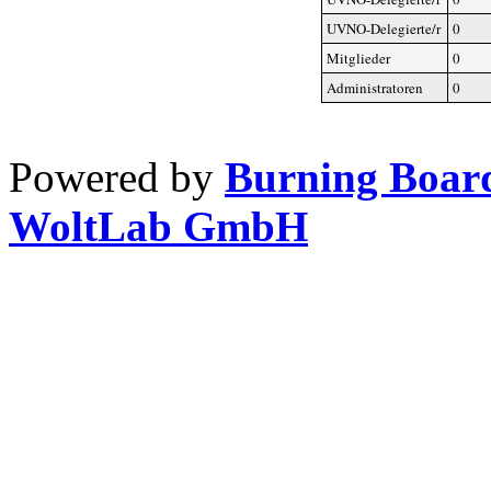
UVNO-Delegierte/r
0
Mitglieder
0
Administratoren
0
Powered by
Burning Board
WoltLab GmbH