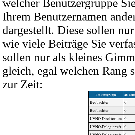
welcher Benutzergruppe Si
Ihrem Benutzernamen ander
dargestellt. Diese sollen nu
wie viele Beiträge Sie verf
sollen nur als kleines Gimm
gleich, egal welchen Rang 
zur Zeit:
Benutzergruppe
ab Beit
Beobachter
0
Beobachter
0
UVNO-Direktorium
0
UVNO-Delegierte/r
0
UVNO-Delegierte/r
0