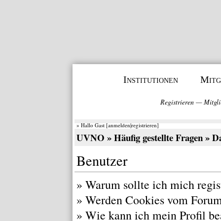
Institutionen
Mitg
Registrieren
—
Mitgli
» Hallo Gast [
anmelden
|
registrieren
]
UVNO
»
Häufig gestellte Fragen
» Da
Benutzer
»
Warum sollte ich mich regis
»
Werden Cookies vom Forum
»
Wie kann ich mein Profil be