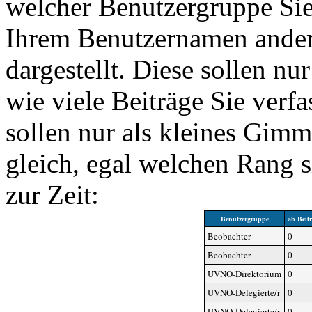
welcher Benutzergruppe Si
Ihrem Benutzernamen ander
dargestellt. Diese sollen nu
wie viele Beiträge Sie verf
sollen nur als kleines Gimm
gleich, egal welchen Rang 
zur Zeit:
Benutzergruppe
ab Beit
Beobachter
0
Beobachter
0
UVNO-Direktorium
0
UVNO-Delegierte/r
0
UVNO-Delegierte/r
0