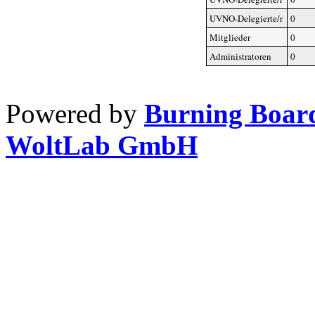
UVNO-Delegierte/r
0
Mitglieder
0
Administratoren
0
Powered by
Burning Board
WoltLab GmbH