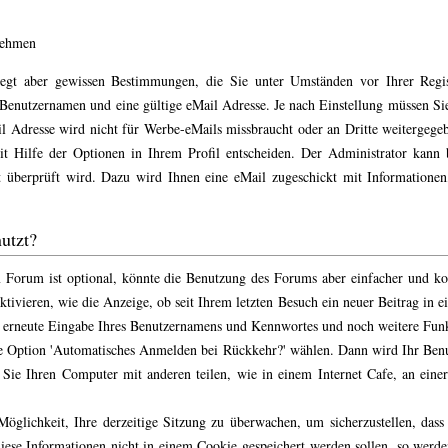
nehmen
rliegt aber gewissen Bestimmungen, die Sie unter Umständen vor Ihrer Regi
n Benutzernamen und eine gültige eMail Adresse. Je nach Einstellung müssen Sie
l Adresse wird nicht für Werbe-eMails missbraucht oder an Dritte weitergeg
it Hilfe der Optionen in Ihrem Profil entscheiden. Der Administrator kann 
t überprüft wird. Dazu wird Ihnen eine eMail zugeschickt mit Informationen
utzt?
Forum ist optional, könnte die Benutzung des Forums aber einfacher und k
tivieren, wie die Anzeige, ob seit Ihrem letzten Besuch ein neuer Beitrag in 
 erneute Eingabe Ihres Benutzernamens und Kennwortes und noch weitere Fun
die Option 'Automatisches Anmelden bei Rückkehr?' wählen. Dann wird Ihr B
Sie Ihren Computer mit anderen teilen, wie in einem Internet Cafe, an einer
öglichkeit, Ihre derzeitige Sitzung zu überwachen, um sicherzustellen, dass
iese Informationen nicht in einem Cookie gespeichert werden sollen, so werde