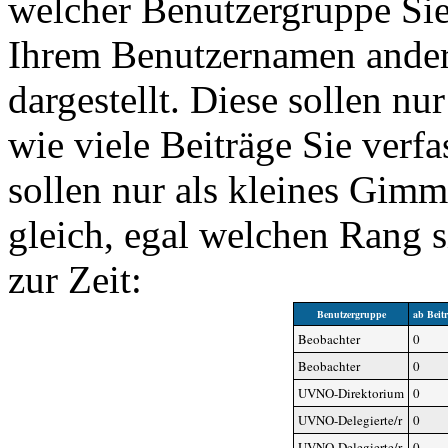
welcher Benutzergruppe Si
Ihrem Benutzernamen ander
dargestellt. Diese sollen nu
wie viele Beiträge Sie verf
sollen nur als kleines Gimm
gleich, egal welchen Rang 
zur Zeit:
Benutzergruppe
ab Beit
Beobachter
0
Beobachter
0
UVNO-Direktorium
0
UVNO-Delegierte/r
0
UVNO-Delegierte/r
0