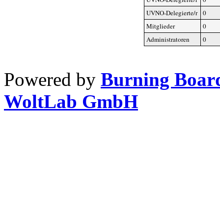
UVNO-Delegierte/r
0
Mitglieder
0
Administratoren
0
Powered by
Burning Board
WoltLab GmbH