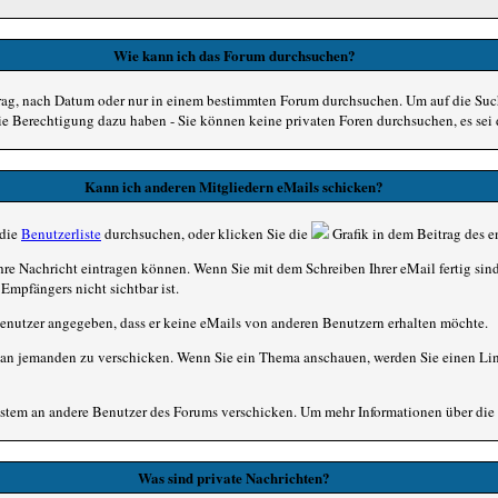
Wie kann ich das Forum durchsuchen?
rag, nach Datum oder nur in einem bestimmten Forum durchsuchen. Um auf die Such
die Berechtigung dazu haben - Sie können keine privaten Foren durchsuchen, es se
Kann ich anderen Mitgliedern eMails schicken?
 die
Benutzerliste
durchsuchen, oder klicken Sie die
Grafik in dem Beitrag des 
Ihre Nachricht eintragen können. Wenn Sie mit dem Schreiben Ihrer eMail fertig sin
Empfängers nicht sichtbar ist.
 Benutzer angegeben, dass er keine eMails von anderen Benutzern erhalten möchte.
an jemanden zu verschicken. Wenn Sie ein Thema anschauen, werden Sie einen Link
tem an andere Benutzer des Forums verschicken. Um mehr Informationen über die P
Was sind private Nachrichten?