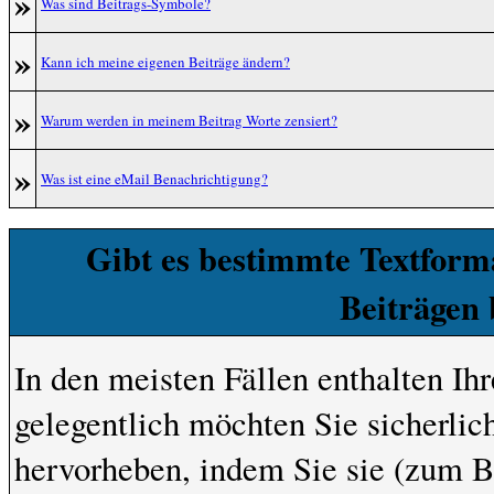
»
Was sind Beitrags-Symbole?
»
Kann ich meine eigenen Beiträge ändern?
»
Warum werden in meinem Beitrag Worte zensiert?
»
Was ist eine eMail Benachrichtigung?
Gibt es bestimmte Textforma
Beiträgen
In den meisten Fällen enthalten Ih
gelegentlich möchten Sie sicherli
hervorheben, indem Sie sie (zum Be