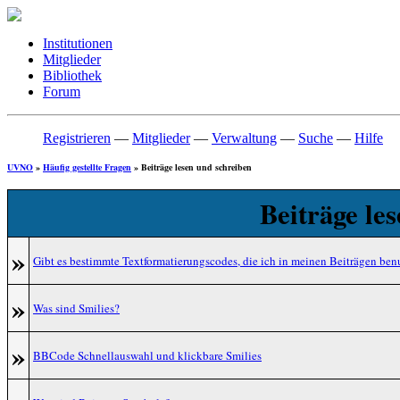
Institutionen
Mitglieder
Bibliothek
Forum
Registrieren
—
Mitglieder
—
Verwaltung
—
Suche
—
Hilfe
UVNO
»
Häufig gestellte Fragen
» Beiträge lesen und schreiben
Beiträge le
»
Gibt es bestimmte Textformatierungscodes, die ich in meinen Beiträgen be
»
Was sind Smilies?
»
BBCode Schnellauswahl und klickbare Smilies