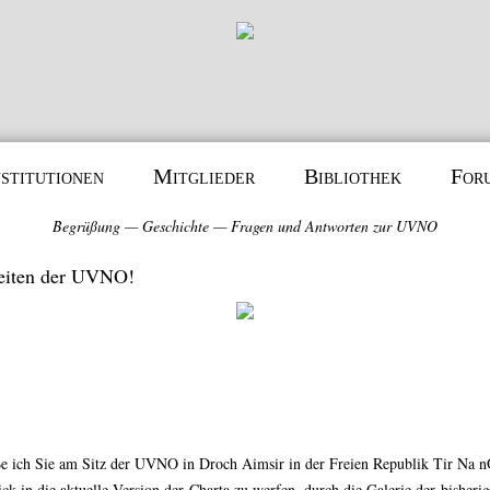
nstitutionen
Mitglieder
Bibliothek
For
Begrüßung
—
Geschichte
—
Fragen und Antworten zur UVNO
eiten der UVNO!
ße ich Sie am Sitz der UVNO in Droch Aimsir in der Freien Republik Tir Na n
ck in die aktuelle Version der
Charta
zu werfen, durch die Galerie der bisheri