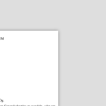
um
Òg.
gen
Generalsekretäre
zu wandeln, oder um