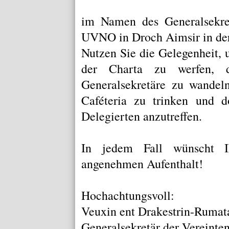
im Namen des Generalsekret
UVNO in Droch Aimsir in der
Nutzen Sie die Gelegenheit, 
der
Charta
zu werfen, du
Generalsekretäre
zu wandeln
Caféteria
zu trinken und do
Delegierten anzutreffen.
In jedem Fall wünscht Ih
angenehmen Aufenthalt!
Hochachtungsvoll:
Veuxin ent Drakestrin-Rumat
Generalsekretär der Vereinte