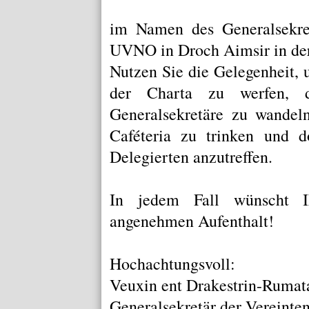
im Namen des Generalsekret
UVNO in Droch Aimsir in der
Nutzen Sie die Gelegenheit, 
der
Charta
zu werfen, du
Generalsekretäre
zu wandeln
Caféteria
zu trinken und do
Delegierten anzutreffen.
In jedem Fall wünscht Ih
angenehmen Aufenthalt!
Hochachtungsvoll:
Veuxin ent Drakestrin-Rumat
Generalsekretär der Vereinte