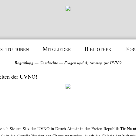
nstitutionen
Mitglieder
Bibliothek
For
Begrüßung
—
Geschichte
—
Fragen und Antworten zur UVNO
eiten der UVNO!
ße ich Sie am Sitz der UVNO in Droch Aimsir in der Freien Republik Tir Na n
ck in die aktuelle Version der
Charta
zu werfen, durch die Galerie der bisheri