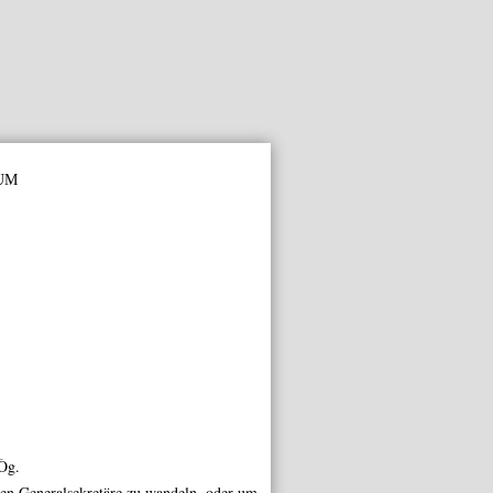
um
Òg.
gen
Generalsekretäre
zu wandeln, oder um