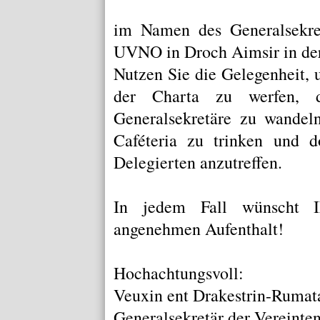
im Namen des Generalsekret
UVNO in Droch Aimsir in der
Nutzen Sie die Gelegenheit, 
der
Charta
zu werfen, du
Generalsekretäre
zu wandeln
Caféteria
zu trinken und do
Delegierten anzutreffen.
In jedem Fall wünscht Ih
angenehmen Aufenthalt!
Hochachtungsvoll:
Veuxin ent Drakestrin-Rumat
Generalsekretär der Vereinte