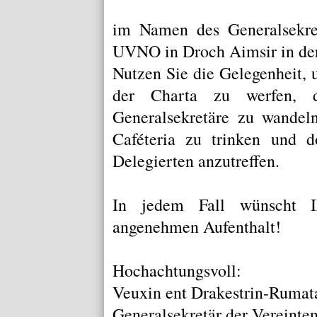
im Namen des Generalsekret
UVNO in Droch Aimsir in der
Nutzen Sie die Gelegenheit, 
der
Charta
zu werfen, du
Generalsekretäre
zu wandeln
Caféteria
zu trinken und do
Delegierten anzutreffen.
In jedem Fall wünscht Ih
angenehmen Aufenthalt!
Hochachtungsvoll:
Veuxin ent Drakestrin-Rumat
Generalsekretär der Vereinte