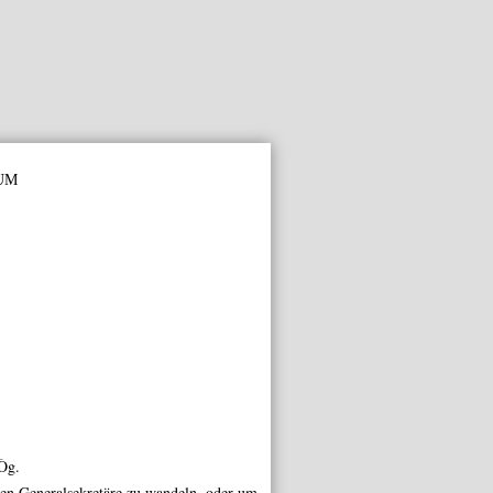
um
Òg.
gen
Generalsekretäre
zu wandeln, oder um