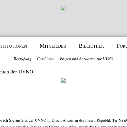
nstitutionen
Mitglieder
Bibliothek
For
Begrüßung
—
Geschichte
—
Fragen und Antworten zur UVNO
eiten der UVNO!
ße ich Sie am Sitz der UVNO in Droch Aimsir in der Freien Republik Tir Na n
ck in die aktuelle Version der
Charta
zu werfen, durch die Galerie der bisheri