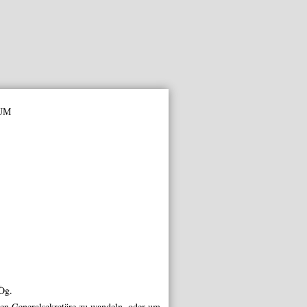
um
Òg.
gen
Generalsekretäre
zu wandeln, oder um