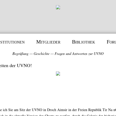
nstitutionen
Mitglieder
Bibliothek
For
Begrüßung
—
Geschichte
—
Fragen und Antworten zur UVNO
eiten der UVNO!
ße ich Sie am Sitz der UVNO in Droch Aimsir in der Freien Republik Tir Na n
ck in die aktuelle Version der
Charta
zu werfen, durch die Galerie der bisheri