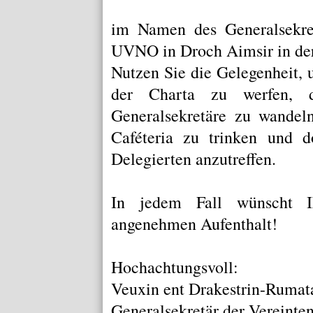
im Namen des Generalsekret
UVNO in Droch Aimsir in der
Nutzen Sie die Gelegenheit, 
der
Charta
zu werfen, du
Generalsekretäre
zu wandeln
Caféteria
zu trinken und do
Delegierten anzutreffen.
In jedem Fall wünscht Ih
angenehmen Aufenthalt!
Hochachtungsvoll:
Veuxin ent Drakestrin-Rumat
Generalsekretär der Vereinte