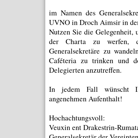
im Namen des Generalsekret
UVNO in Droch Aimsir in der
Nutzen Sie die Gelegenheit, 
der
Charta
zu werfen, du
Generalsekretäre
zu wandeln
Caféteria
zu trinken und do
Delegierten anzutreffen.
In jedem Fall wünscht Ih
angenehmen Aufenthalt!
Hochachtungsvoll:
Veuxin ent Drakestrin-Rumat
Generalsekretär der Vereinte