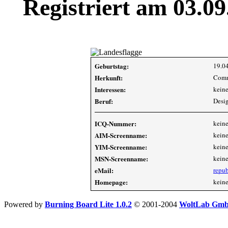
Registriert am 03.0
Geburtstag:
19.04
Herkunft:
Comm
Interessen:
kein
Beruf:
Desig
ICQ-Nummer:
kein
AIM-Screenname:
kein
YIM-Screenname:
kein
MSN-Screenname:
kein
eMail:
repu
Homepage:
kein
Powered by
Burning Board Lite 1.0.2
© 2001-2004
WoltLab Gm