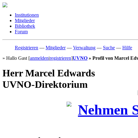
Institutionen
Mitglieder
Bibliothek
Forum
Registrieren
—
Mitglieder
—
Verwaltung
—
Suche
—
Hilfe
» Hallo Gast [
anmelden
|
registrieren
]
UVNO
» Profil von Marcel Ed
Herr
Marcel Edwards
UVNO-Direktorium