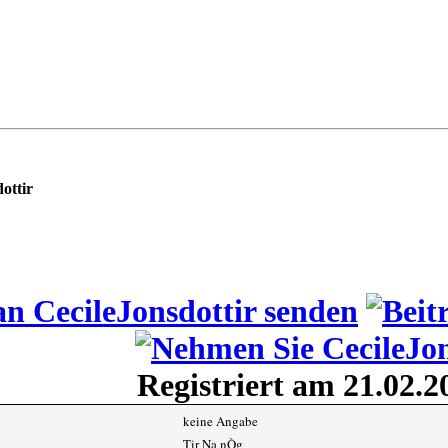
ottir
Registriert am 21.02.2
keine Angabe
Tir Na nÒg