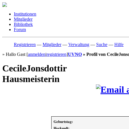
Institutionen
Mitglieder
Bibliothek
Forum
Registrieren
—
Mitglieder
—
Verwaltung
—
Suche
—
Hilfe
» Hallo Gast [
anmelden
|
registrieren
]
UVNO
» Profil von CecileJonsd
CecileJonsdottir
Hausmeisterin
Geburtstag:
Herkunft: