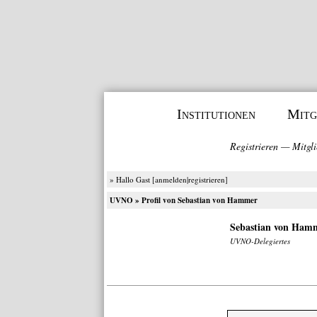
Institutionen
Mitg
Registrieren
—
Mitgli
» Hallo Gast [
anmelden
|
registrieren
]
UVNO
» Profil von Sebastian von Hammer
Sebastian von Ha
UVNO-Delegiertes