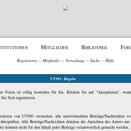
nstitutionen
Mitglieder
Bibliothek
For
Registrieren
—
Mitglieder
—
Verwaltung
—
Suche
—
Hilfe
UVNO - Regeln
er Foren ist völlig kostenlos für Sie. Klicken Sie auf "Akzeptieren", wen
ie Sich registrieren.
atoren von UVNO versuchen, alle unerwünschten Beiträge/Nachrichten von
u überprüfen. Alle Beiträge/Nachrichten drücken die Ansichten des Autors 
 können nicht für den Inhalt jedes Beitrags verantwortlich gemacht werden.