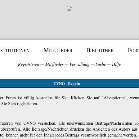
nstitutionen
Mitglieder
Bibliothek
For
Registrieren
—
Mitglieder
—
Verwaltung
—
Suche
—
Hilfe
UVNO - Regeln
er Foren ist völlig kostenlos für Sie. Klicken Sie auf "Akzeptieren", wen
ie Sich registrieren.
atoren von UVNO versuchen, alle unerwünschten Beiträge/Nachrichten von
u überprüfen. Alle Beiträge/Nachrichten drücken die Ansichten des Autors 
 können nicht für den Inhalt jedes Beitrags verantwortlich gemacht werden.