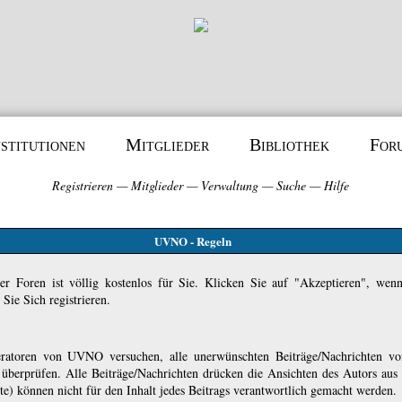
nstitutionen
Mitglieder
Bibliothek
For
Registrieren
—
Mitglieder
—
Verwaltung
—
Suche
—
Hilfe
UVNO - Regeln
er Foren ist völlig kostenlos für Sie. Klicken Sie auf "Akzeptieren", wen
ie Sich registrieren.
atoren von UVNO versuchen, alle unerwünschten Beiträge/Nachrichten von
u überprüfen. Alle Beiträge/Nachrichten drücken die Ansichten des Autors 
 können nicht für den Inhalt jedes Beitrags verantwortlich gemacht werden.