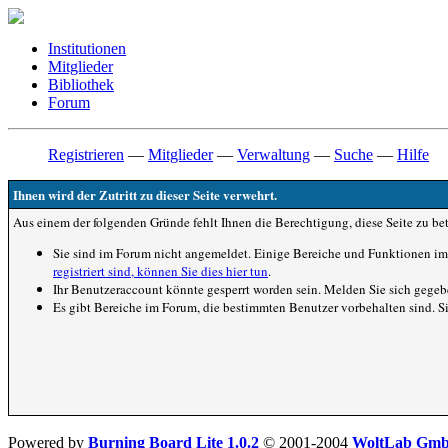
Institutionen
Mitglieder
Bibliothek
Forum
Registrieren
—
Mitglieder
—
Verwaltung
—
Suche
—
Hilfe
Ihnen wird der Zutritt zu dieser Seite verwehrt.
Aus einem der folgenden Gründe fehlt Ihnen die Berechtigung, diese Seite zu bet
Sie sind im Forum nicht angemeldet. Einige Bereiche und Funktionen im 
registriert sind, können Sie dies hier tun
.
Ihr Benutzeraccount könnte gesperrt worden sein. Melden Sie sich gegeb
Es gibt Bereiche im Forum, die bestimmten Benutzer vorbehalten sind. S
Powered by
Burning Board Lite 1.0.2
© 2001-2004
WoltLab Gm