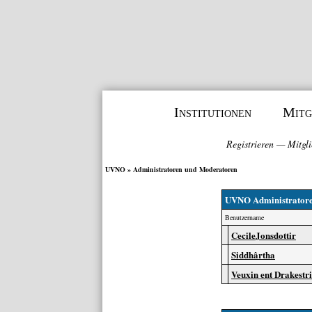
Institutionen
Mitg
Registrieren
—
Mitgli
UVNO
» Administratoren und Moderatoren
UVNO Administrator
Benutzername
CecileJonsdottir
Siddhârtha
Veuxin ent Drakest