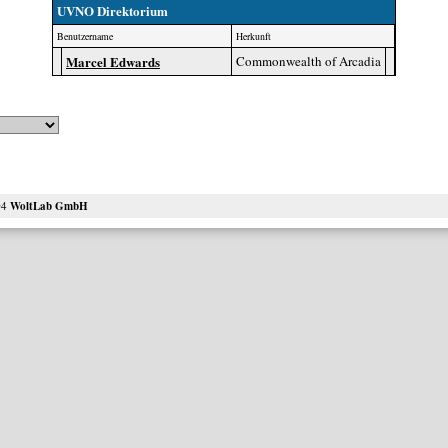
UVNO Direktorium
Benutzername
Herkunft
Marcel Edwards
Commonwealth of Arcadia
04
WoltLab GmbH