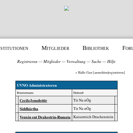
nstitutionen
Mitglieder
Bibliothek
For
Registrieren
—
Mitglieder
—
Verwaltung
—
Suche
—
Hilfe
» Hallo Gast [
anmelden
|
registrieren
]
UVNO Administratoren
Benutzername
Herkunft
CecileJonsdottir
Tir Na nÒg
Siddhârtha
Tir Na nÒg
Veuxin ent Drakestrin-Rumata
Kaiserreich Drachenstein