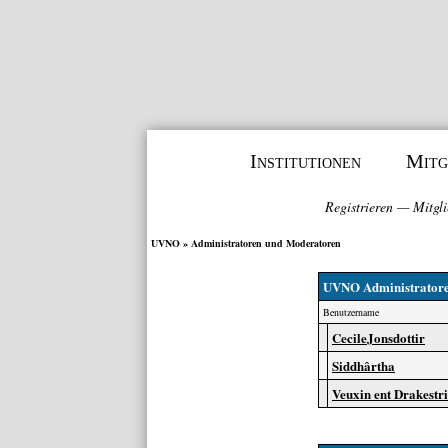
Institutionen
Mitg
Registrieren
—
Mitgli
UVNO
» Administratoren und Moderatoren
UVNO Administrator
Benutzername
CecileJonsdottir
Siddhârtha
Veuxin ent Drakest