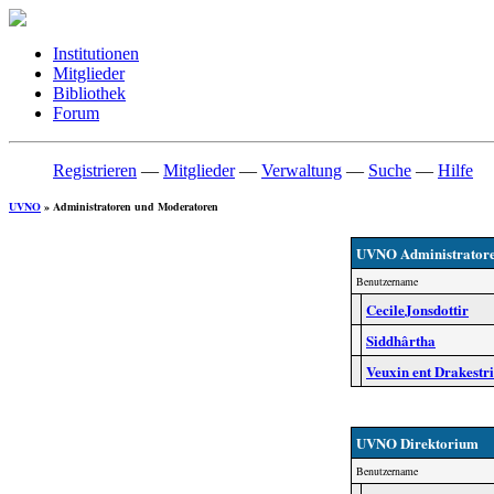
Institutionen
Mitglieder
Bibliothek
Forum
Registrieren
—
Mitglieder
—
Verwaltung
—
Suche
—
Hilfe
UVNO
» Administratoren und Moderatoren
UVNO Administrator
Benutzername
CecileJonsdottir
Siddhârtha
Veuxin ent Drakest
UVNO Direktorium
Benutzername