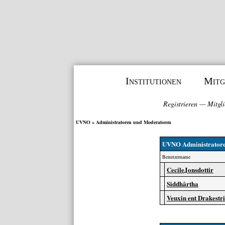
Institutionen
Mitg
Registrieren
—
Mitgli
UVNO
» Administratoren und Moderatoren
UVNO Administrator
Benutzername
CecileJonsdottir
Siddhârtha
Veuxin ent Drakest