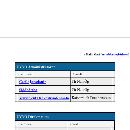
» Hallo Gast [
anmelden
|
registrieren
]
UVNO Administratoren
Benutzername
Herkunft
CecileJonsdottir
Tir Na nÒg
Siddhârtha
Tir Na nÒg
Veuxin ent Drakestrin-Rumata
Kaiserreich Drachenstein
UVNO Direktorium
Benutzername
Herkunft