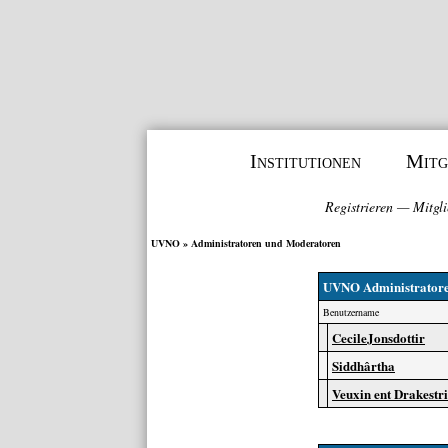
Institutionen
Mitg
Registrieren
—
Mitgli
UVNO
» Administratoren und Moderatoren
UVNO Administrator
Benutzername
CecileJonsdottir
Siddhârtha
Veuxin ent Drakest