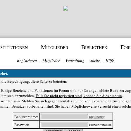
nstitutionen
Mitglieder
Bibliothek
For
Registrieren
—
Mitglieder
—
Verwaltung
—
Suche
—
Hilfe
ehrt.
die Berechtigung, diese Seite zu betreten:
 Einige Bereiche und Funktionen im Forum sind nur für angemeldete Benutzer zugä
e, um sich anzumelden.
Falls Sie nicht registriert sind, können Sie dies hier tun
.
 worden sein. Melden Sie sich gegebenenfalls ab und kontaktieren den zuständigen
immten Benutzer vorbehalten sind. Sie haben Möglicherweise versucht einen solche
Benutzername:
Registrierung
Passwort:
Passwort vergessen